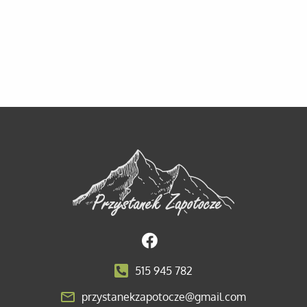
515 945 782
przystanekzapotocze@gmail.com