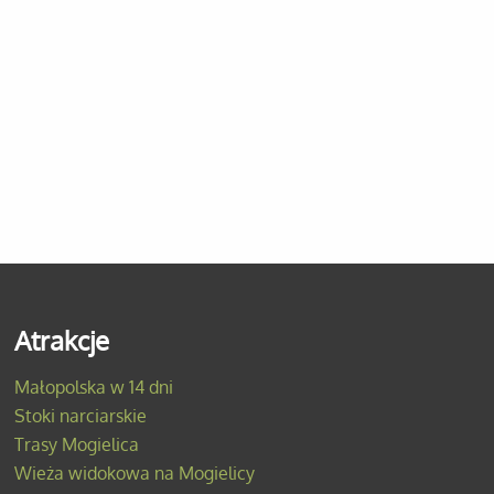
Atrakcje
Małopolska w 14 dni
Stoki narciarskie
Trasy Mogielica
Wieża widokowa na Mogielicy