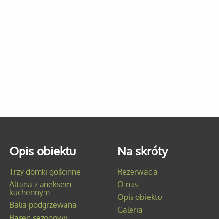
Opis obiektu
Na skróty
Trzy domki gościnne
Rezerwacja
Altana z aneksem
O nas
kuchennym
Opis obiektu
Balia podgrzewana
Galeria
Basen sezonowy