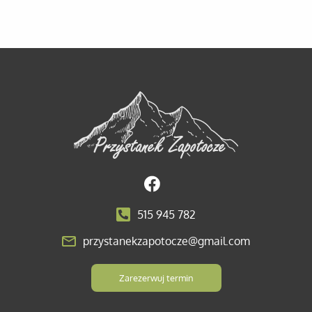
515 945 782
przystanekzapotocze@gmail.com
Zarezerwuj termin