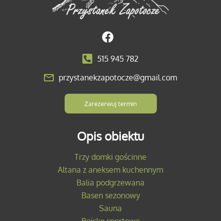
515 945 782
przystanekzapotocze@gmail.com
Zarezerwuj termin
Opis obiektu
Trzy domki gościnne
Altana z aneksem kuchennym
Balia podgrzewana
Basen sezonowy
Sauna