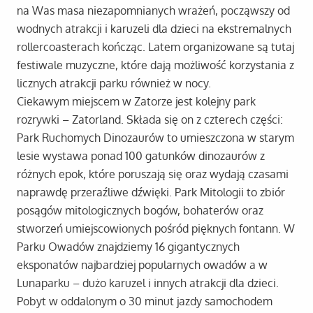
na Was masa niezapomnianych wrażeń, począwszy od
wodnych atrakcji i karuzeli dla dzieci na ekstremalnych
rollercoasterach kończąc. Latem organizowane są tutaj
festiwale muzyczne, które dają możliwość korzystania z
licznych atrakcji parku również w nocy.
Ciekawym miejscem w Zatorze jest kolejny park
rozrywki – Zatorland. Składa się on z czterech części:
Park Ruchomych Dinozaurów to umieszczona w starym
lesie wystawa ponad 100 gatunków dinozaurów z
różnych epok, które poruszają się oraz wydają czasami
naprawdę przeraźliwe dźwięki. Park Mitologii to zbiór
posągów mitologicznych bogów, bohaterów oraz
stworzeń umiejscowionych pośród pięknych fontann. W
Parku Owadów znajdziemy 16 gigantycznych
eksponatów najbardziej popularnych owadów a w
Lunaparku – dużo karuzel i innych atrakcji dla dzieci.
Pobyt w oddalonym o 30 minut jazdy samochodem