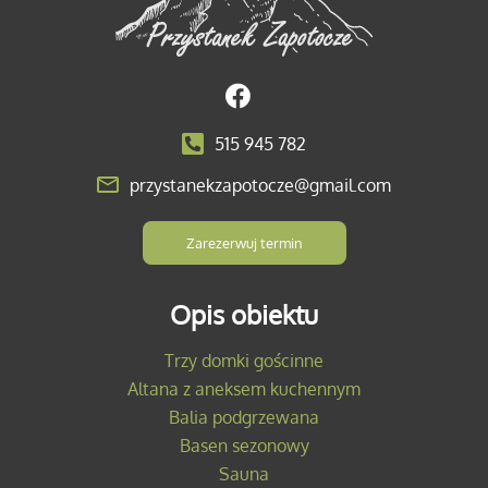
515 945 782
przystanekzapotocze@gmail.com
Zarezerwuj termin
Opis obiektu
Trzy domki gościnne
Altana z aneksem kuchennym
Balia podgrzewana
Basen sezonowy
Sauna