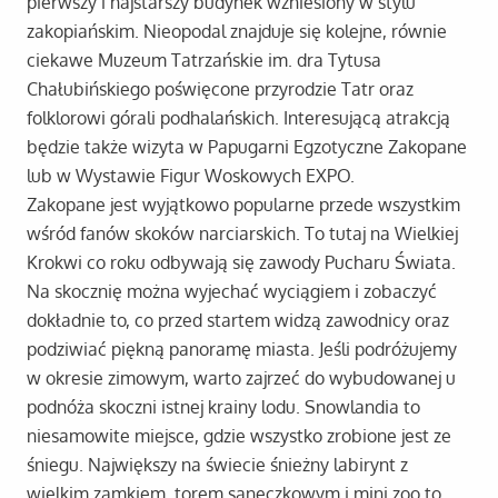
pierwszy i najstarszy budynek wzniesiony w stylu
zakopiańskim. Nieopodal znajduje się kolejne, równie
ciekawe Muzeum Tatrzańskie im. dra Tytusa
Chałubińskiego poświęcone przyrodzie Tatr oraz
folklorowi górali podhalańskich. Interesującą atrakcją
będzie także wizyta w Papugarni Egzotyczne Zakopane
lub w Wystawie Figur Woskowych EXPO.
Zakopane jest wyjątkowo popularne przede wszystkim
wśród fanów skoków narciarskich. To tutaj na Wielkiej
Krokwi co roku odbywają się zawody Pucharu Świata.
Na skocznię można wyjechać wyciągiem i zobaczyć
dokładnie to, co przed startem widzą zawodnicy oraz
podziwiać piękną panoramę miasta. Jeśli podróżujemy
w okresie zimowym, warto zajrzeć do wybudowanej u
podnóża skoczni istnej krainy lodu. Snowlandia to
niesamowite miejsce, gdzie wszystko zrobione jest ze
śniegu. Największy na świecie śnieżny labirynt z
wielkim zamkiem, torem saneczkowym i mini zoo to