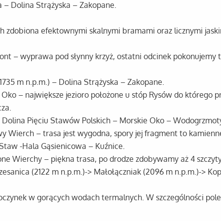
a – Dolina Strążyska – Zakopane.
rach zdobiona efektownymi skalnymi bramami oraz licznymi jaski
ewont – wyprawa pod słynny krzyż, ostatni odcinek pokonujemy 
1735 m n.p.m.) – Dolina Strążyska – Zakopane.
kie Oko – największe jezioro położone u stóp Rysów do którego
za.
 Dolina Pięciu Stawów Polskich – Morskie Oko – Wodogrzmoty
owy Wierch – trasa jest wygodna, spory jej fragment to kamienn
 Staw -Hala Gąsienicowa – Kuźnice.
wone Wierchy – piękna trasa, po drodze zdobywamy aż 4 szczyty
Krzesanica (2122 m n.p.m.)-> Małołączniak (2096 m n.p.m.)-> Ko
oczynek w gorących wodach termalnych. W szczególności pole