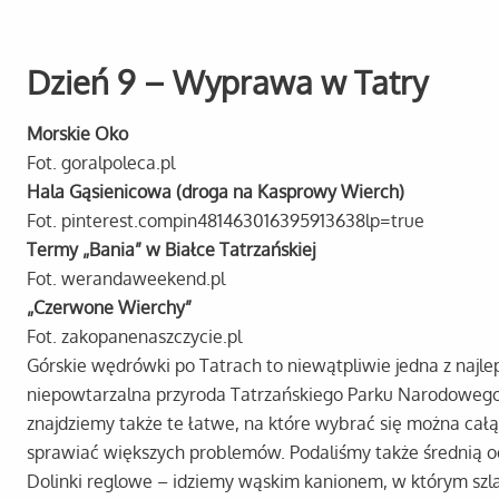
Dzień 9 – Wyprawa w Tatry
Morskie Oko
Fot. goralpoleca.pl
Hala Gąsienicowa (droga na Kasprowy Wierch)
Fot. pinterest.compin481463016395913638lp=true
Termy „Bania” w Białce Tatrzańskiej
Fot. werandaweekend.pl
„Czerwone Wierchy”
Fot. zakopanenaszczycie.pl
Górskie wędrówki po Tatrach to niewątpliwie jedna z najleps
niepowtarzalna przyroda Tatrzańskiego Parku Narodowego.
znajdziemy także te łatwe, na które wybrać się można ca
sprawiać większych problemów. Podaliśmy także średnią od
Dolinki reglowe – idziemy wąskim kanionem, w którym sz