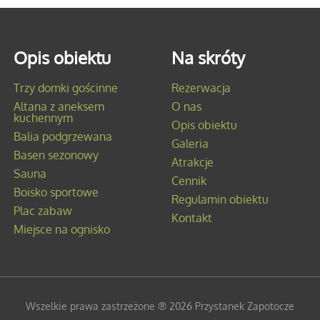
Opis obiektu
Na skróty
Trzy domki gościnne
Rezerwacja
Altana z aneksem
O nas
kuchennym
Opis obiektu
Balia podgrzewana
Galeria
Basen sezonowy
Atrakcje
Sauna
Cennik
Boisko sportowe
Regulamin obiektu
Plac zabaw
Kontakt
Miejsce na ognisko
Wszelkie prawa zastrzeżone ® 2026 Przystanek Zapotocze