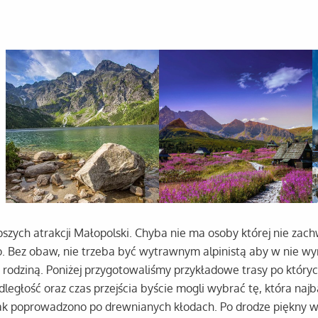
zych atrakcji Małopolski. Chyba nie ma osoby której nie zachwy
 Bez obaw, nie trzeba być wytrawnym alpinistą aby w nie wy
łą rodziną. Poniżej przygotowaliśmy przykładowe trasy po kt
ległość oraz czas przejścia byście mogli wybrać tę, która na
lak poprowadzono po drewnianych kłodach. Po drodze piękny 