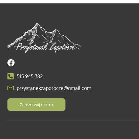
515 945 782
przystanekzapotocze@gmail.com
Zarezerwuj termin