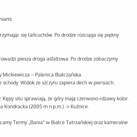
niami.
trzymając się łańcuchów. Po drodze rozciąga się piękny
 prowadzi piesza droga asfaltowa. Po drodze zobaczymy
 Mickiewicza – Palenica Białczańska.
e schody. Widok ze szczytu zapiera dech w piersiach.
. Kępy situ sprawiają, że góry mają czerwono-rdzawy kolor.
pa Kondracka (2005 m n.p.m.) -> Kuźnice.
camy Termy „Bania” w Białce Tatrzańskiej oraz kameralne