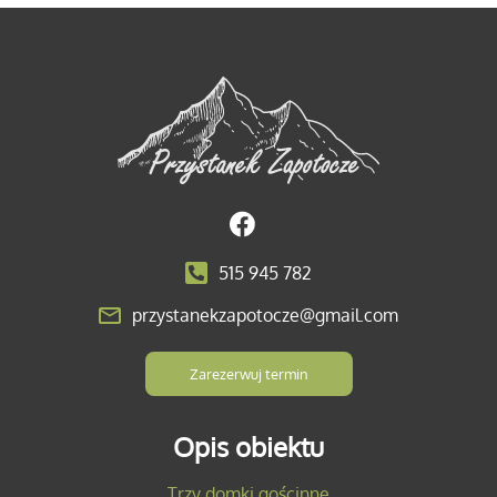
515 945 782
przystanekzapotocze@gmail.com
Zarezerwuj termin
Opis obiektu
Trzy domki gościnne